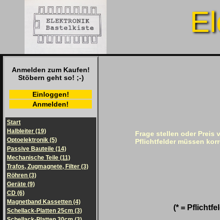
El
Anmelden zum Kaufen!
Stöbern geht so! ;-)
Einloggen!
Anmelden!
Start
Halbleiter (19)
Frage stellen oder Preis 
Optoelektronik (5)
Pflichtfelder müssen korr
Passive Bauteile (14)
Mechanische Teile (11)
Trafos, Zugmagnete, Filter (3)
Röhren (3)
Geräte (9)
CD (6)
Magnetband Kassetten (4)
(* = Pflichtfe
Schellack-Platten 25cm (3)
Schellack-Platten 30cm (3)