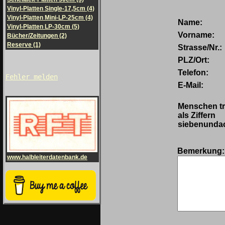
Vinyl-Platten Single-17,5cm (4)
Vinyl-Platten Mini-LP-25cm (4)
Name:
Vinyl-Platten LP-30cm (5)
Vorname:
Bücher/Zeitungen (2)
Reserve (1)
Strasse/Nr.:
PLZ/Ort:
Telefon:
Fehler melden
E-Mail:
Menschen tr
als Ziffern
siebenundac
Bemerkung
www.halbleiterdatenbank.de