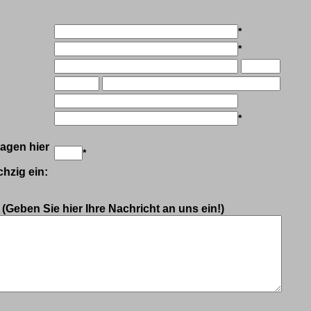
*
*
*
agen hier
*
hzig ein:
:
(Geben Sie hier Ihre Nachricht an uns ein!)