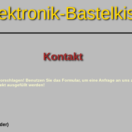
ektronik-Bastelki
Kontakt
vorschlagen! Benutzen Sie das Formular, um eine Anfrage an uns z
ekt ausgefüllt werden!
lder)