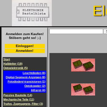
El
Anmelden zum Kaufen!
Stöbern geht so! ;-)
Einloggen!
Anmelden!
Start
Halbleiter (19)
Optoelektronik (5)
Leuchtdioden (8)
Digital-Segment-Anzeigen (8)
Fotodioden/-transistoren (1)
Optokoppler (2)
Infrarot (4)
Passive Bauteile (14)
Mechanische Teile (11)
Trafos, Zugmagnete, Filter (3)