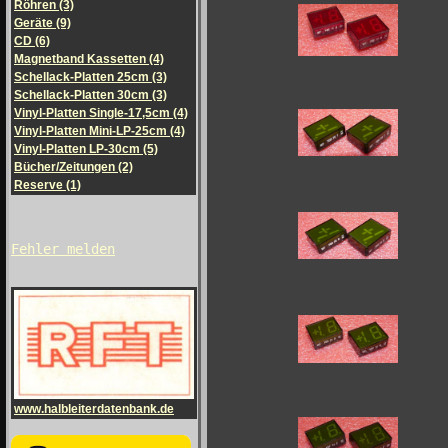
Röhren (3)
Geräte (9)
CD (6)
Magnetband Kassetten (4)
Schellack-Platten 25cm (3)
Schellack-Platten 30cm (3)
Vinyl-Platten Single-17,5cm (4)
Vinyl-Platten Mini-LP-25cm (4)
Vinyl-Platten LP-30cm (5)
Bücher/Zeitungen (2)
Reserve (1)
Fehler melden
www.halbleiterdatenbank.de