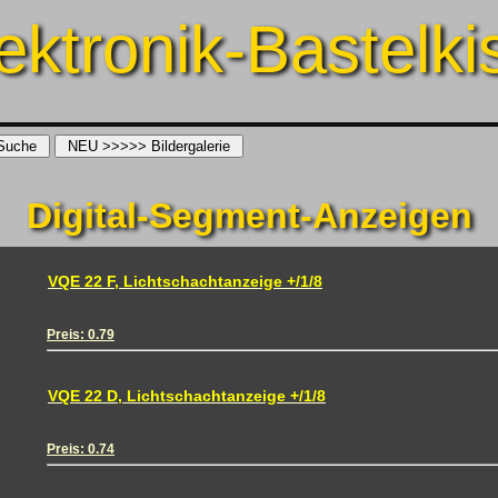
ektronik-Bastelki
Digital-Segment-Anzeigen
VQE 22 F, Lichtschachtanzeige +/1/8
Preis: 0.79
VQE 22 D, Lichtschachtanzeige +/1/8
Preis: 0.74