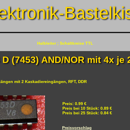
ektronik-Bastelki
Halbleiter ; Schaltkreise TTL
 D (7453) AND/NOR mit 4x je 
gängen mit 2 Kaskadiereingängen, RFT, DDR
Preis: 0.99 €
Preis bei 10 Stück: 0.89 €
Preis bei 25 Stück: 0.84 €
Preisvorschlag