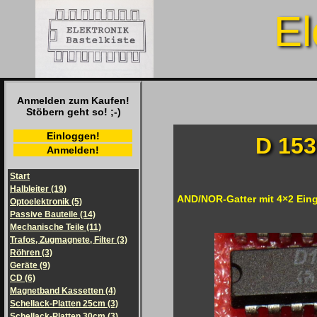
El
Anmelden zum Kaufen!
Stöbern geht so! ;-)
Einloggen!
D 153
Anmelden!
Start
Halbleiter (19)
AND/NOR-Gatter mit 4×2 Ein
Optoelektronik (5)
Passive Bauteile (14)
Mechanische Teile (11)
Trafos, Zugmagnete, Filter (3)
Röhren (3)
Geräte (9)
CD (6)
Magnetband Kassetten (4)
Schellack-Platten 25cm (3)
Schellack-Platten 30cm (3)