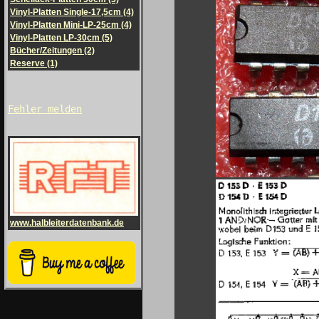
Vinyl-Platten Single-17,5cm (4)
Vinyl-Platten Mini-LP-25cm (4)
Vinyl-Platten LP-30cm (5)
Bücher/Zeitungen (2)
Reserve (1)
Fehler melden
www.halbleiterdatenbank.de