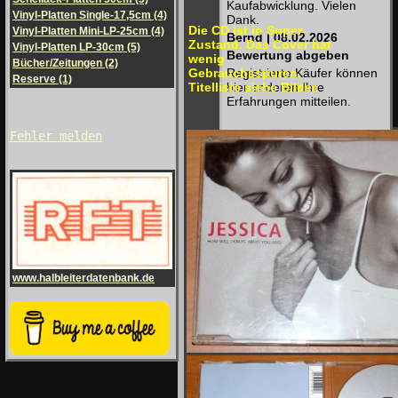
Kaufabwicklung. Vielen
Vinyl-Platten Single-17,5cm (4)
Dank.
Die CD ist in Super-
Vinyl-Platten Mini-LP-25cm (4)
Bernd | 08.02.2026
Zustand. Das Cover hat
Vinyl-Platten LP-30cm (5)
Bewertung abgeben
wenig
Bücher/Zeitungen (2)
Gebrauchsspuren.
Registrierte Käufer können
Reserve (1)
Titelliste siehe Bilder.
hier anderen Ihre
Erfahrungen mitteilen.
Fehler melden
www.halbleiterdatenbank.de