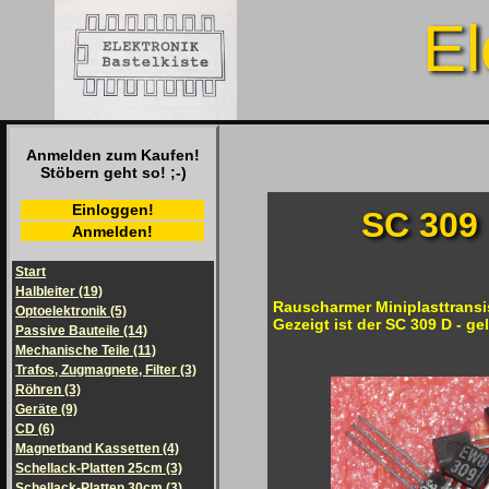
El
Anmelden zum Kaufen!
Stöbern geht so! ;-)
Einloggen!
SC 309 
Anmelden!
Start
Halbleiter (19)
Rauscharmer Miniplasttransi
Optoelektronik (5)
Gezeigt ist der SC 309 D - gel
Passive Bauteile (14)
Mechanische Teile (11)
Trafos, Zugmagnete, Filter (3)
Röhren (3)
Geräte (9)
CD (6)
Magnetband Kassetten (4)
Schellack-Platten 25cm (3)
Schellack-Platten 30cm (3)