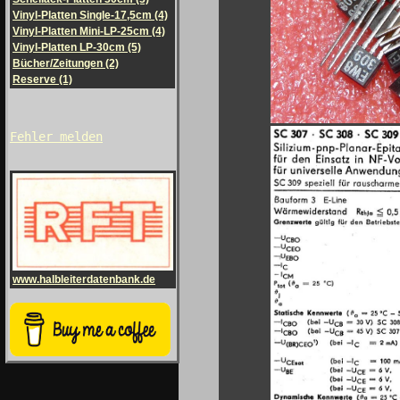
Vinyl-Platten Single-17,5cm (4)
Vinyl-Platten Mini-LP-25cm (4)
Vinyl-Platten LP-30cm (5)
Bücher/Zeitungen (2)
Reserve (1)
Fehler melden
www.halbleiterdatenbank.de