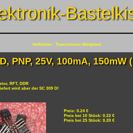
ektronik-Bastelki
Halbleiter ; Transistoren Miniplast
D, PNP, 25V, 100mA, 150mW 
stor, RFT, DDR
iefert wird aber der SC 309 D!
Preis: 0.24 €
Preis bei 10 Stück: 0.22 €
Preis bei 25 Stück: 0.20 €