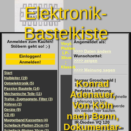
Elektronik-
Bastelkiste
Anmelden zum Kaufen!
Angemeldet als:
Vinyl-
Stöbern geht so! ;-)
Platten
>>>> Daten ändern
LP-
Wunschzettel:
Einloggen!
30cm
>>>> zeigen
Anmelden!
;
Klassik
>>>> Meinung sagen
Start
Halbleiter (19)
Ingmar Groschwald |
Konrad
Optoelektronik (5)
19.05.2026
Passive Bauteile (14)
Perfekte Lieferung
Adenauer,
Mechanische Teile (11)
Dankeschön für die schnelle
Trafos, Zugmagnete, Filter (3)
Lieferung Ich bin
Von Köln
Röhren (3)
begeistert,sehr gern werde
Geräte (9)
ich wieder hier kaufen.
nach Bonn,
CD (6)
Frank | 20.04.2026
Magnetband Kassetten (4)
IR-Dioden VQ 120
Dokumentar-
Schellack-Platten 25cm (3)
Gute Kommunikation, gute
Schellack-Platten 30cm (3)