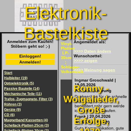
Elektronik-
Bastelkiste
Anmelden zum Kaufen!
Angemeldet als:
Vinyl-
Stöbern geht so! ;-)
Platten
>>>> Daten ändern
LP-
Wunschzettel:
Einloggen!
30cm
>>>> zeigen
Anmelden!
;
Schlager-
>>>> Meinung sagen
Volksmusik
Start
Halbleiter (19)
Ingmar Groschwald |
Optoelektronik (5)
19.05.2026
Ronny -
Passive Bauteile (14)
Perfekte Lieferung
Mechanische Teile (11)
Wolgalieder,
Dankeschön für die schnelle
Trafos, Zugmagnete, Filter (3)
Lieferung Ich bin
Röhren (3)
begeistert,sehr gern werde
Große
Geräte (9)
ich wieder hier kaufen.
CD (6)
Frank | 20.04.2026
Erfolge,
Magnetband Kassetten (4)
IR-Dioden VQ 120
Schellack-Platten 25cm (3)
Gute Kommunikation, gute
Schellack-Platten 30cm (3)