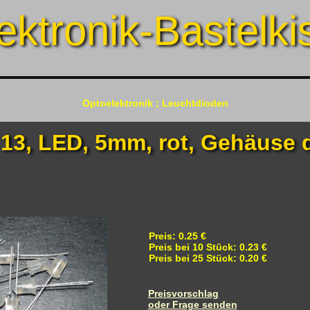
ektronik-Bastelki
Optoelektronik ; Leuchtdioden
13, LED, 5mm, rot, Gehäuse d
Preis: 0.25 €
Preis bei 10 Stück: 0.23 €
Preis bei 25 Stück: 0.20 €
Preisvorschlag
oder Frage senden