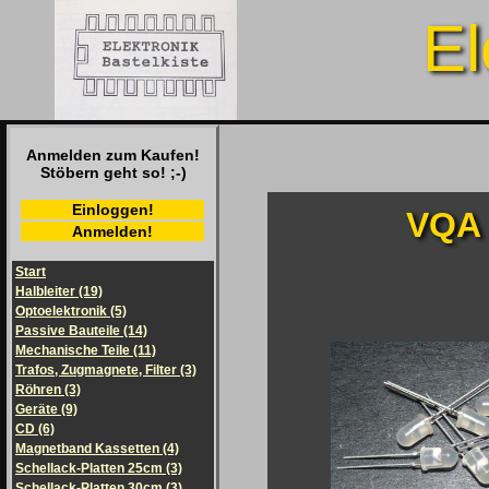
El
Anmelden zum Kaufen!
Stöbern geht so! ;-)
Einloggen!
VQA 
Anmelden!
Start
Halbleiter (19)
Optoelektronik (5)
Passive Bauteile (14)
Mechanische Teile (11)
Trafos, Zugmagnete, Filter (3)
Röhren (3)
Geräte (9)
CD (6)
Magnetband Kassetten (4)
Schellack-Platten 25cm (3)
Schellack-Platten 30cm (3)