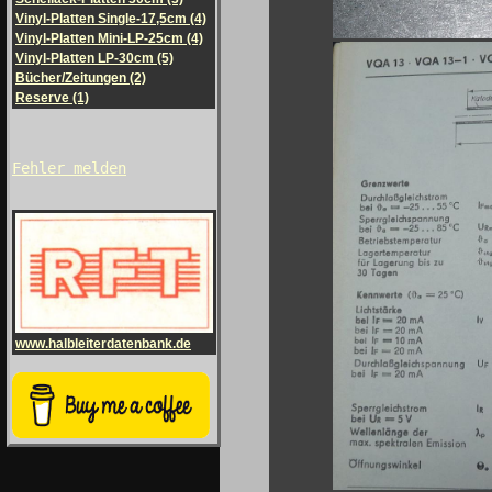
Vinyl-Platten Single-17,5cm (4)
Vinyl-Platten Mini-LP-25cm (4)
Vinyl-Platten LP-30cm (5)
Bücher/Zeitungen (2)
Reserve (1)
Fehler melden
www.halbleiterdatenbank.de