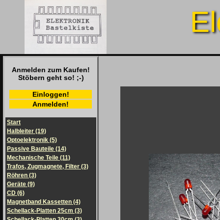
El
Anmelden zum Kaufen!
Stöbern geht so! ;-)
Einloggen!
Anmelden!
Start
Halbleiter (19)
Optoelektronik (5)
Passive Bauteile (14)
Mechanische Teile (11)
Trafos, Zugmagnete, Filter (3)
Röhren (3)
Geräte (9)
CD (6)
Magnetband Kassetten (4)
Schellack-Platten 25cm (3)
Schellack-Platten 30cm (3)