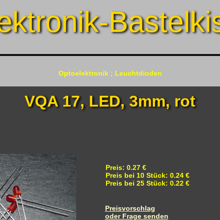
ektronik-Bastelki
Optoelektronik ; Leuchtdioden
VQA 17, LED, 3mm, rot
Preis: 0.27 €
Preis bei 10 Stück: 0.24 €
Preis bei 25 Stück: 0.22 €
Preisvorschlag
oder Frage senden