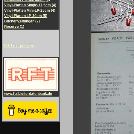
Vinyl-Platten Single-17,5cm (4)
Vinyl-Platten Mini-LP-25cm (4)
Vinyl-Platten LP-30cm (5)
Bücher/Zeitungen (2)
Reserve (1)
Fehler melden
www.halbleiterdatenbank.de