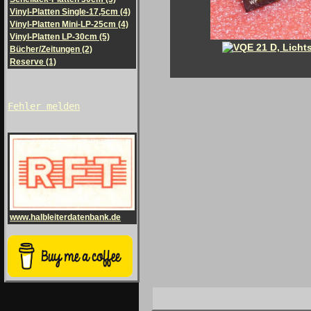
Vinyl-Platten Single-17,5cm (4)
Vinyl-Platten Mini-LP-25cm (4)
Vinyl-Platten LP-30cm (5)
Bücher/Zeitungen (2)
Reserve (1)
Fehler melden
www.halbleiterdatenbank.de