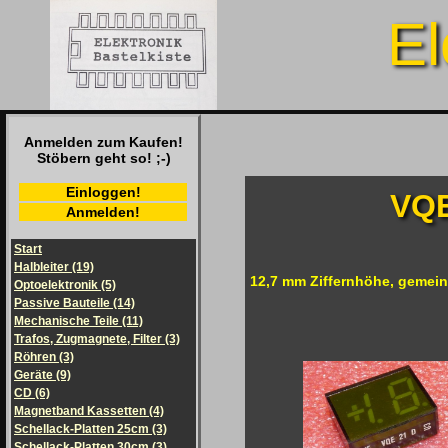
El
Anmelden zum Kaufen!
Stöbern geht so! ;-)
Einloggen!
VQE
Anmelden!
Start
Halbleiter (19)
12,7 mm Ziffernhöhe, gemei
Optoelektronik (5)
Passive Bauteile (14)
Mechanische Teile (11)
Trafos, Zugmagnete, Filter (3)
Röhren (3)
Geräte (9)
CD (6)
Magnetband Kassetten (4)
Schellack-Platten 25cm (3)
Schellack-Platten 30cm (3)