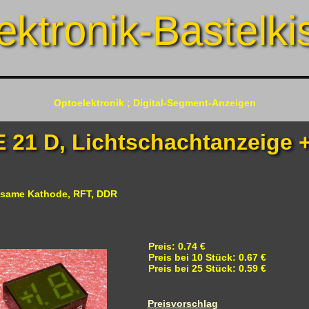
ektronik-Bastelki
Optoelektronik ; Digital-Segment-Anzeigen
 21 D, Lichtschachtanzeige +
nsame Kathode, RFT, DDR
Preis: 0.74 €
Preis bei 10 Stück: 0.67 €
Preis bei 25 Stück: 0.59 €
Preisvorschlag