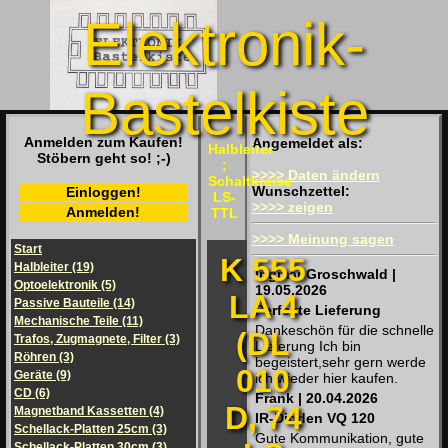
Elektronik-
Bastelkiste
Anmelden zum Kaufen!
Angemeldet als:
Halbleiter
Stöbern geht so! ;-)
;
>>>> Daten ändern
Schaltkreise
Wunschzettel:
Einloggen!
LS-
>>>> zeigen
Anmelden!
TTL
>>>> Meinung sagen
Start
K 555
Halbleiter (19)
Ingmar Groschwald |
Optoelektronik (5)
19.05.2026
LA 4
Passive Bauteile (14)
Perfekte Lieferung
Mechanische Teile (11)
Dankeschön für die schnelle
(DL
Trafos, Zugmagnete, Filter (3)
Lieferung Ich bin
Röhren (3)
begeistert,sehr gern werde
010
Geräte (9)
ich wieder hier kaufen.
CD (6)
Frank | 20.04.2026
D, 74
Magnetband Kassetten (4)
IR-Dioden VQ 120
Schellack-Platten 25cm (3)
Gute Kommunikation, gute
Schellack-Platten 30cm (3)