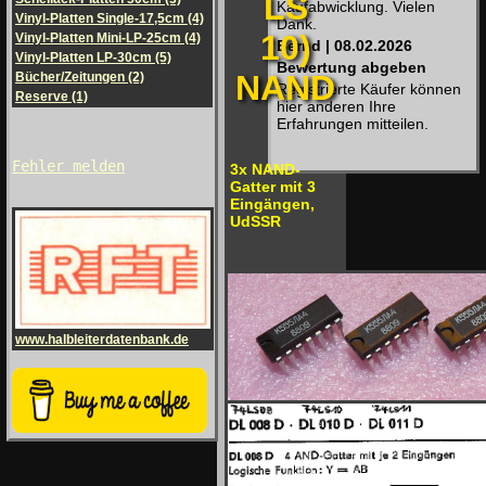
LS
Kaufabwicklung. Vielen
Vinyl-Platten Single-17,5cm (4)
Dank.
10)
Vinyl-Platten Mini-LP-25cm (4)
Bernd | 08.02.2026
Vinyl-Platten LP-30cm (5)
Bewertung abgeben
NAND
Bücher/Zeitungen (2)
Registrierte Käufer können
Reserve (1)
hier anderen Ihre
Erfahrungen mitteilen.
Fehler melden
3x NAND-
Gatter mit 3
Eingängen,
UdSSR
www.halbleiterdatenbank.de